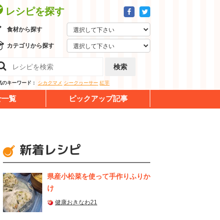
レシピを探す
食材から探す
カテゴリから探す
検索
気のキーワード：
シカクマメ
シークヮーサー
紅芋
せ一覧
ピックアップ記事
新着レシピ
県産⼩松菜を使って⼿作りふりか
け
健康おきなわ21