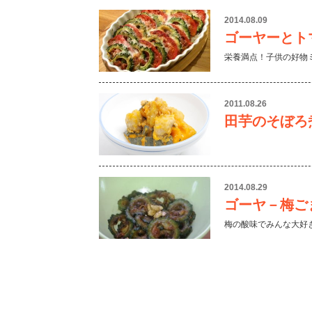
2014.08.09
ゴーヤーとト
栄養満点！子供の好物
2011.08.26
田芋のそぼろ
2014.08.29
ゴーヤ－梅ご
梅の酸味でみんな大好