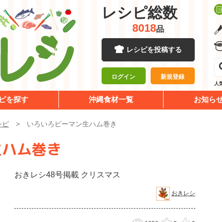
レシピ総数
8018
品
レシピを投稿する
ログイン
新規登録
人
ピを探す
沖縄食材一覧
お知ら
シピ
いろいろピーマン生ハム巻き
生ハム巻き
おきレシ48号掲載 クリスマス
おきレシ