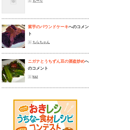
も〜り
紫芋のパウンドケーキ
へのコメン
ト
ちらちゃん
ニガナとうちずん豆の酒盗炒め
へ
のコメント
kaz