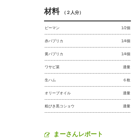
材料
（
２人分
）
ピーマン
1/2個
赤パプリカ
1/4個
黄パプリカ
1/4個
ワサビ菜
適量
生ハム
６枚
オリーブオイル
適量
粗びき黒コショウ
適量
まーさんレポート