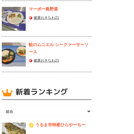
マーボー島野菜
健康おきなわ21
鮭のムニエル シークァーサーソ
ース
健康おきなわ21
新着ランキング
うるま市特産ひらやーちー
1