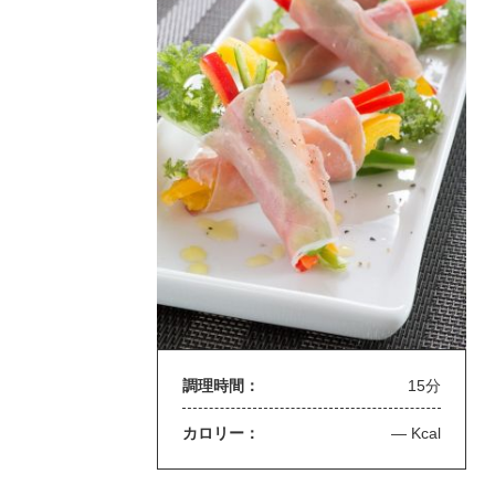
調理時間：
15分
カロリー：
— Kcal