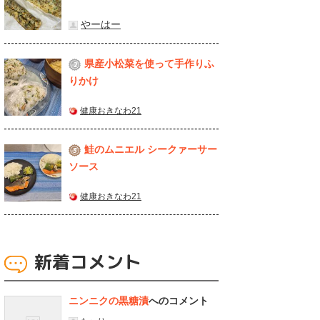
やーはー
県産⼩松菜を使って⼿作りふ
2
りかけ
健康おきなわ21
鮭のムニエル シークァーサー
3
ソース
健康おきなわ21
新着コメント
ニンニクの黒糖漬
へのコメント