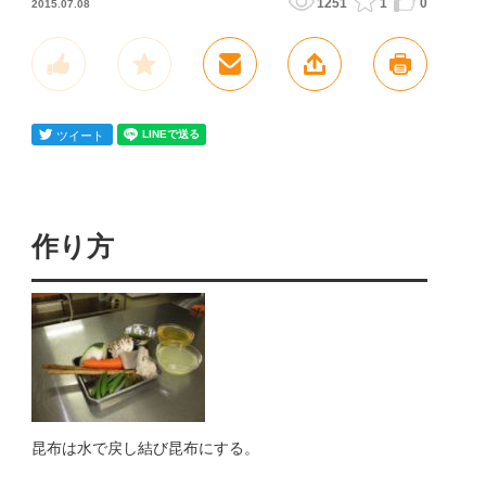
1251
1
0
2015.07.08
作り方
昆布は水で戻し結び昆布にする。