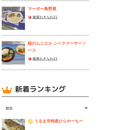
マーボー島野菜
健康おきなわ21
鮭のムニエル シークァーサーソ
ース
健康おきなわ21
新着ランキング
うるま市特産ひらやーちー
1