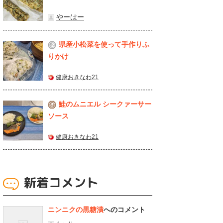
やーはー
県産⼩松菜を使って⼿作りふ
2
りかけ
健康おきなわ21
鮭のムニエル シークァーサー
3
ソース
健康おきなわ21
新着コメント
ニンニクの黒糖漬
へのコメント