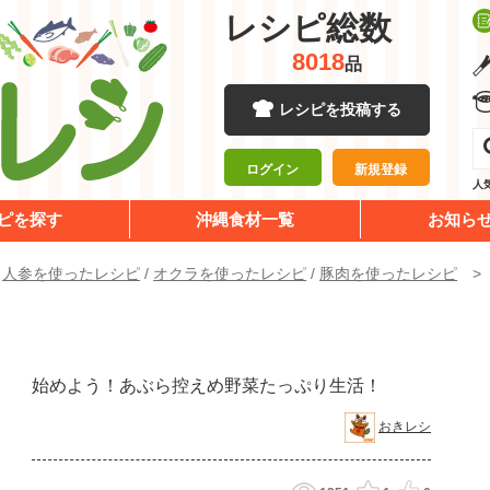
レシピ総数
8018
品
レシピを投稿する
ログイン
新規登録
人
ピを探す
沖縄食材一覧
お知ら
/
人参を使ったレシピ
/
オクラを使ったレシピ
/
豚肉を使ったレシピ
始めよう！あぶら控えめ野菜たっぷり生活！
おきレシ