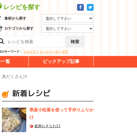
レシピを探す
食材から探す
カテゴリから探す
検索
気のキーワード：
シカクマメ
シークヮーサー
紅芋
せ一覧
ピックアップ記事
具だくさん汁
新着レシピ
県産⼩松菜を使って⼿作りふりか
け
健康おきなわ21