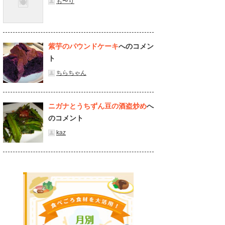
も〜り
紫芋のパウンドケーキ
へのコメン
ト
ちらちゃん
ニガナとうちずん豆の酒盗炒め
へ
のコメント
kaz