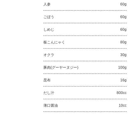
人参
60g
ごぼう
60g
しめじ
60g
板こんにゃく
80g
オクラ
30g
豚肉(グーヤーヌジー)
100g
昆布
16g
だし汁
800cc
薄口醤油
10cc