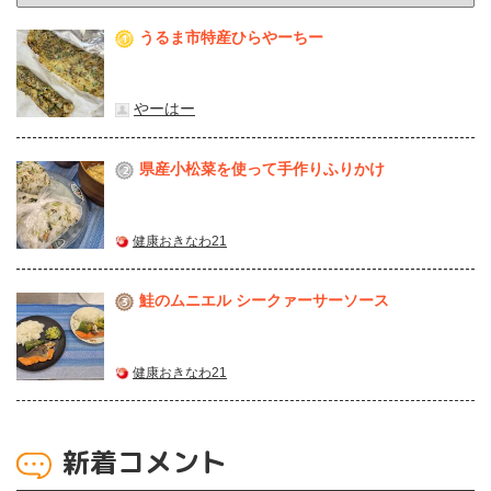
うるま市特産ひらやーちー
1
やーはー
県産⼩松菜を使って⼿作りふりかけ
2
健康おきなわ21
鮭のムニエル シークァーサーソース
3
健康おきなわ21
新着コメント