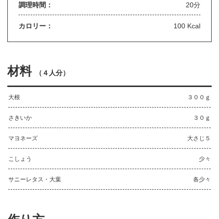
調理時間：
20分
カロリー：
100 Kcal
材料
（
４人分
）
大根
３００ｇ
さきいか
３０ｇ
マヨネーズ
大さじ５
こしょう
少々
サニーレタス・大葉
各少々