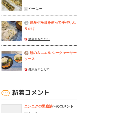
やーはー
県産⼩松菜を使って⼿作りふ
2
りかけ
健康おきなわ21
鮭のムニエル シークァーサー
3
ソース
健康おきなわ21
新着コメント
ニンニクの黒糖漬
へのコメント