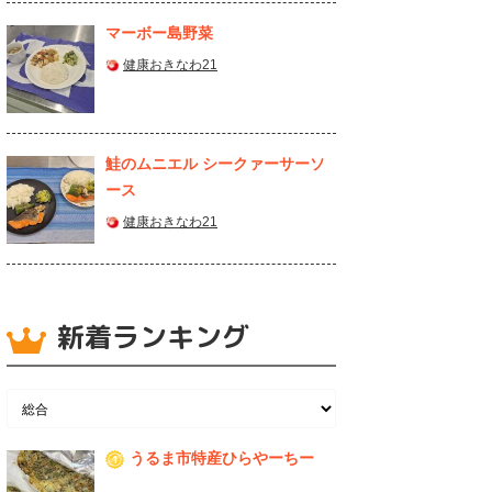
マーボー島野菜
健康おきなわ21
鮭のムニエル シークァーサーソ
ース
健康おきなわ21
新着ランキング
うるま市特産ひらやーちー
1