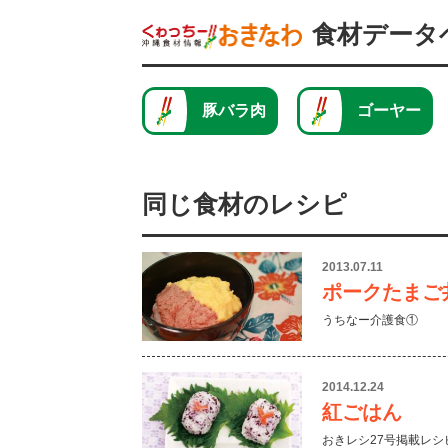
食材データ
豚バラ肉
ゴーヤー
同じ食材のレシピ
2013.07.11
ポークたまご
うちなー介護食①
2014.12.24
紅ごはん
おきレシ27号掲載レシ