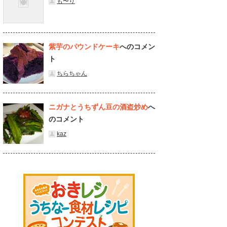
も〜り
紫芋のパウンドケーキ
へのコメン
ト
ちらちゃん
ニガナとうちずん豆の酒盗炒め
へ
のコメント
kaz