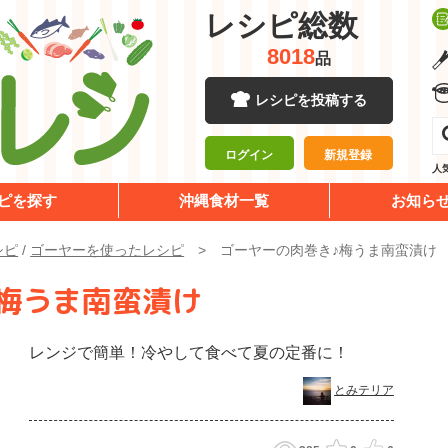
レシピ総数
8018
品
レシピを投稿する
ログイン
新規登録
人
ピを探す
沖縄食材一覧
お知ら
シピ
/
ゴーヤーを使ったレシピ
ゴーヤーの肉巻き♪梅うま南蛮漬け
梅うま南蛮漬け
レンジで簡単！冷やして食べて夏の定番に！
とみテリア