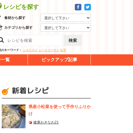
レシピを探す
食材から探す
カテゴリから探す
検索
気のキーワード：
シカクマメ
シークヮーサー
紅芋
せ一覧
ピックアップ記事
新着レシピ
県産⼩松菜を使って⼿作りふりか
け
健康おきなわ21