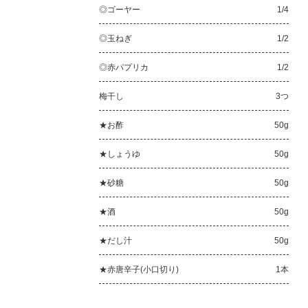
◎ゴーヤー
1/4
◎玉ねぎ
1/2
◎赤パプリカ
1/2
梅干し
3つ
★お酢
50g
★しょうゆ
50g
★砂糖
50g
★酒
50g
★だし汁
50g
★赤唐辛子(小口切り)
1本