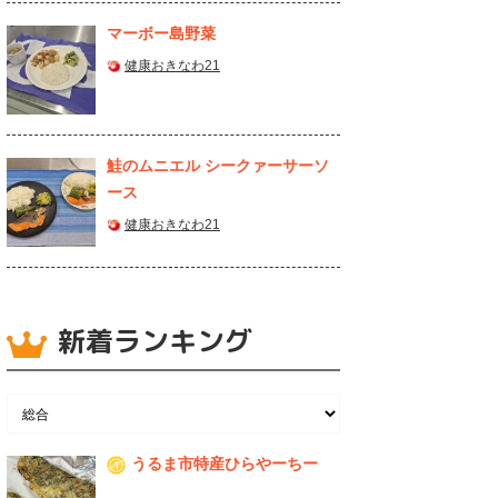
マーボー島野菜
健康おきなわ21
鮭のムニエル シークァーサーソ
ース
健康おきなわ21
新着ランキング
うるま市特産ひらやーちー
1