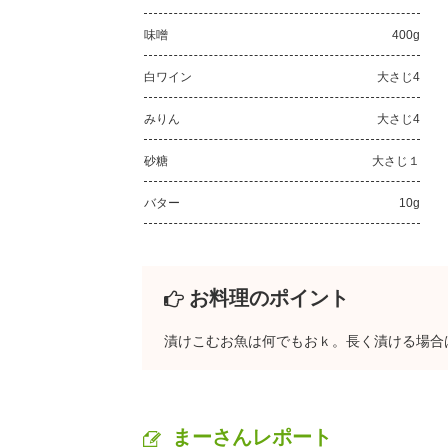
味噌
400g
白ワイン
大さじ4
みりん
大さじ4
砂糖
大さじ１
バター
10g
お料理のポイント
漬けこむお魚は何でもおｋ。長く漬ける場合
まーさんレポート