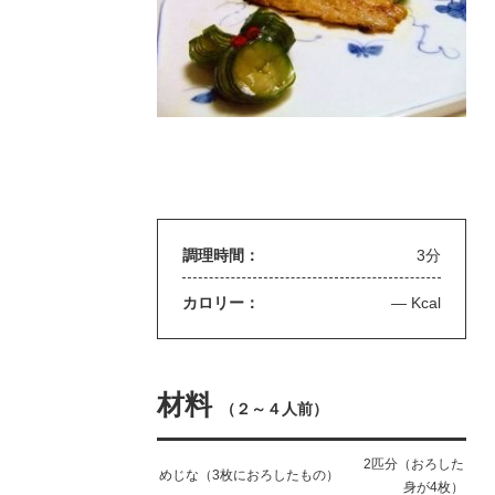
調理時間：
3分
カロリー：
— Kcal
材料
（
２～４人前
）
2匹分（おろした
めじな（3枚におろしたもの）
身が4枚）