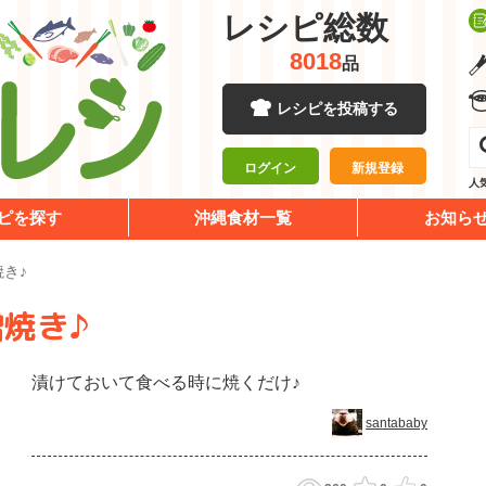
レシピ総数
8018
品
レシピを投稿する
ログイン
新規登録
人
ピを探す
沖縄食材一覧
お知ら
き♪
焼き♪
漬けておいて食べる時に焼くだけ♪
santababy