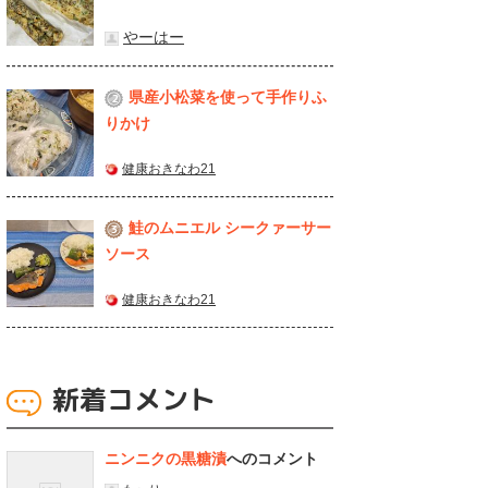
やーはー
県産⼩松菜を使って⼿作りふ
2
りかけ
健康おきなわ21
鮭のムニエル シークァーサー
3
ソース
健康おきなわ21
新着コメント
ニンニクの黒糖漬
へのコメント