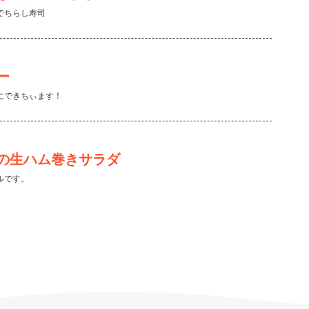
でちらし寿司
ー
にできちぃます！
の生ハム巻きサラダ
ルです。