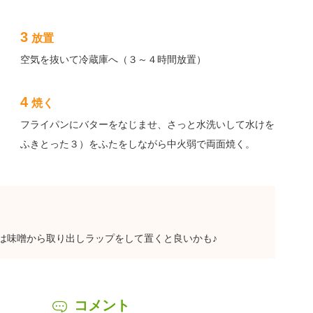
3
放置
空気を抜いて冷蔵庫へ（３～４時間放置）
4
焼く
フライパンにバターをなじませ、さっと水洗いして水けを
ふきとった３）をふたをしながら中火弱で両面焼く。
は味噌から取り出しラップをして置くと良いかも♪
コメント