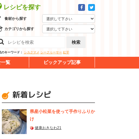
レシピを探す
食材から探す
カテゴリから探す
検索
気のキーワード：
シカクマメ
シークヮーサー
紅芋
せ一覧
ピックアップ記事
新着レシピ
県産⼩松菜を使って⼿作りふりか
け
健康おきなわ21