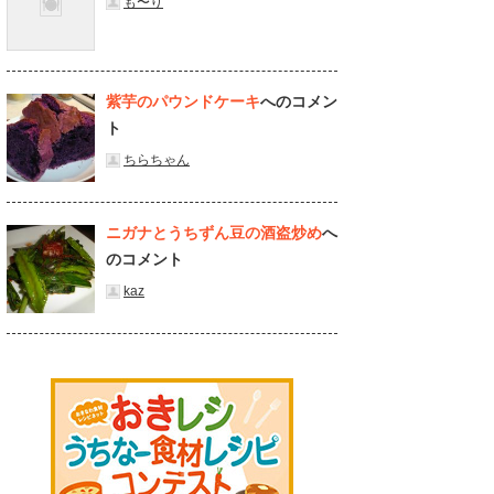
も〜り
紫芋のパウンドケーキ
へのコメン
ト
ちらちゃん
ニガナとうちずん豆の酒盗炒め
へ
のコメント
kaz