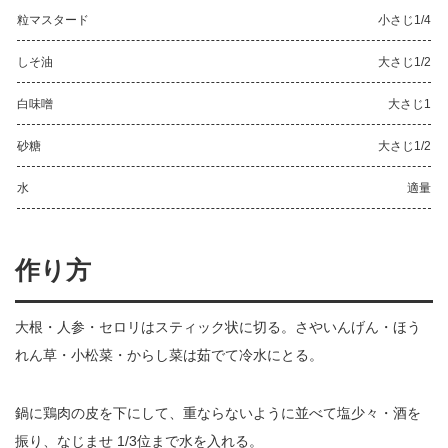
粒マスタード
小さじ1/4
しそ油
大さじ1/2
白味噌
大さじ1
砂糖
大さじ1/2
水
適量
作り方
大根・人参・セロリはスティック状に切る。さやいんげん・ほう
れん草・小松菜・からし菜は茹でて冷水にとる。
鍋に鶏肉の皮を下にして、重ならないように並べて塩少々・酒を
振り、なじませ 1/3位まで水を入れる。