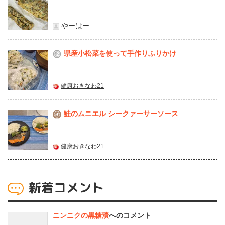
やーはー
県産⼩松菜を使って⼿作りふりかけ
2
健康おきなわ21
鮭のムニエル シークァーサーソース
3
健康おきなわ21
新着コメント
ニンニクの黒糖漬
へのコメント