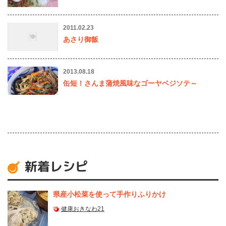
2011.02.23
あさり御飯
2013.08.18
缶短！さんま蒲焼風味なゴーヤベジソテ～
新着レシピ
県産⼩松菜を使って⼿作りふりかけ
健康おきなわ21