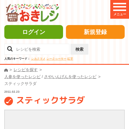
メニュー
ログイン
新規登録
検索
人気のキーワード：
シカクマメ
シークヮーサー
紅芋
レシピを探す
人参を使ったレシピ
/
さやいんげんを使ったレシピ
スティックサラダ
2011.02.23
スティックサラダ