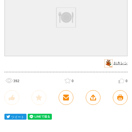
おきレシ
392
0
0