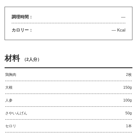
調理時間：
—
カロリー：
— Kcal
材料
（
2人分
）
鶏胸肉
2枚
大根
150g
人参
100g
さやいんげん
50g
セロリ
1本