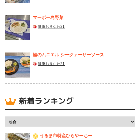
マーボー島野菜
健康おきなわ21
鮭のムニエル シークァーサーソース
健康おきなわ21
新着ランキング
うるま市特産ひらやーちー
1