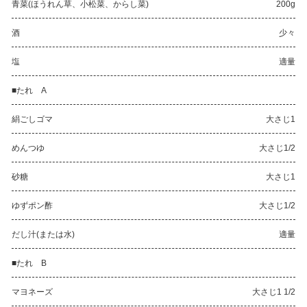
青菜(ほうれん草、小松菜、からし菜)
200g
酒
少々
塩
適量
■たれ A
絹ごしゴマ
大さじ1
めんつゆ
大さじ1/2
砂糖
大さじ1
ゆずポン酢
大さじ1/2
だし汁(または水)
適量
■たれ B
マヨネーズ
大さじ1 1/2