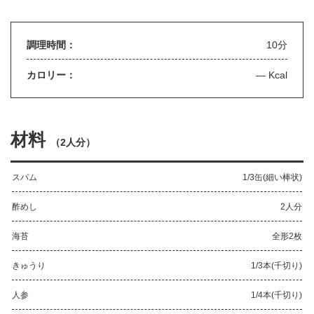
調理時間：
10分
カロリー：
— Kcal
材料
（
2人分
）
スパム
1/3缶(細い棒状)
酢めし
2人分
海苔
全形2枚
きゅうり
1/3本(千切り)
人参
1/4本(千切り)