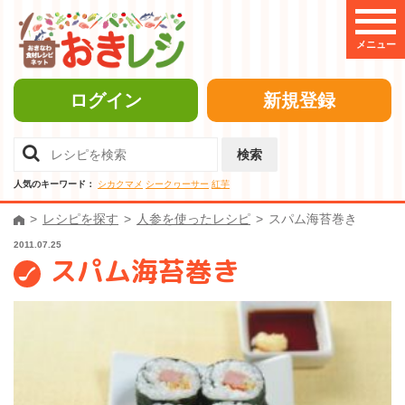
メニュー
ログイン
新規登録
検索
人気のキーワード：
シカクマメ
シークヮーサー
紅芋
レシピを探す
人参を使ったレシピ
スパム海苔巻き
2011.07.25
スパム海苔巻き