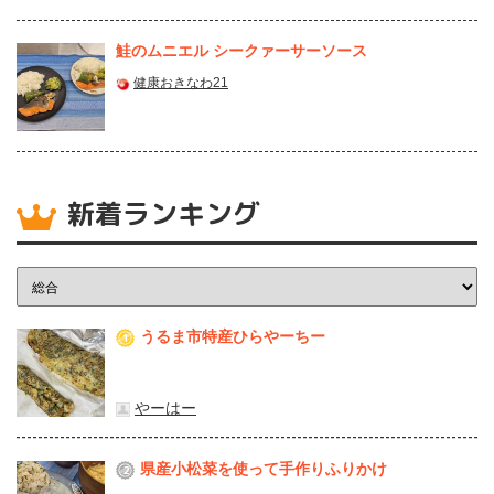
鮭のムニエル シークァーサーソース
健康おきなわ21
新着ランキング
うるま市特産ひらやーちー
1
やーはー
県産⼩松菜を使って⼿作りふりかけ
2