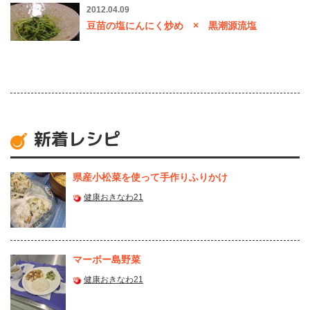
2012.04.09
豆苗の塩にんにく炒め × 黒潮源流塩
新着レシピ
県産⼩松菜を使って⼿作りふりかけ
健康おきなわ21
マーボー島野菜
健康おきなわ21