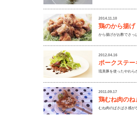
2014.11.10
鶏のから揚げ
から揚げがお酢でさっ
2012.04.16
ポークステー
琉美豚を使ったやわら
2011.09.17
鶏むね肉のね
むね肉のぱさぱさ感が