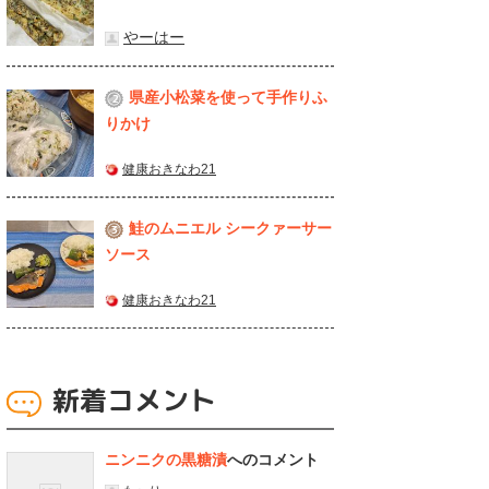
やーはー
県産⼩松菜を使って⼿作りふ
2
りかけ
健康おきなわ21
鮭のムニエル シークァーサー
3
ソース
健康おきなわ21
新着コメント
ニンニクの黒糖漬
へのコメント