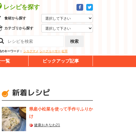
レシピを探す
食材から探す
カテゴリから探す
検索
気のキーワード：
シカクマメ
シークヮーサー
紅芋
せ一覧
ピックアップ記事
新着レシピ
県産⼩松菜を使って⼿作りふりか
け
健康おきなわ21