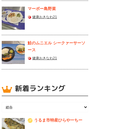
マーボー島野菜
健康おきなわ21
鮭のムニエル シークァーサーソ
ース
健康おきなわ21
新着ランキング
うるま市特産ひらやーちー
1