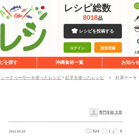
レシピ総数
8018
品
レシピを投稿する
ログイン
新規登録
人
ピを探す
沖縄食材一覧
お知ら
/
シークヮーサーを使ったレシピ
/
紅芋を使ったレシピ
紅茶ケーキ
専門学校 大育
524
1
0
2011.03.25