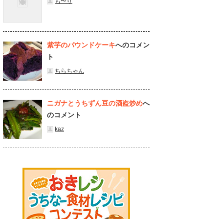
も〜り
紫芋のパウンドケーキ
へのコメン
ト
ちらちゃん
ニガナとうちずん豆の酒盗炒め
へ
のコメント
kaz