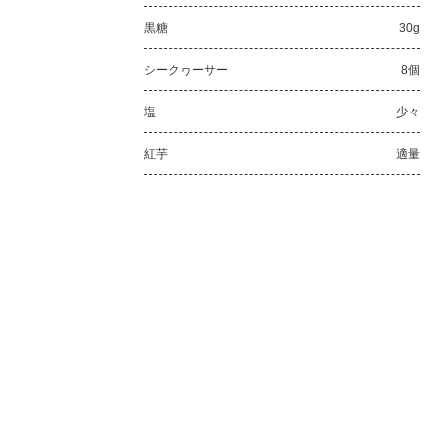
黒糖
30g
シークヮーサー
8個
塩
少々
紅芋
適量