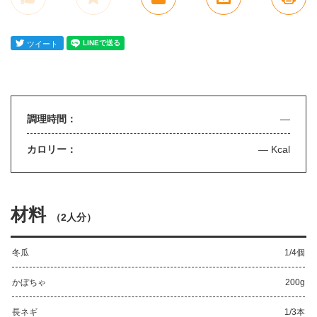
調理時間：
—
カロリー：
— Kcal
材料
（
2人分
）
冬瓜
1/4個
かぼちゃ
200g
長ネギ
1/3本