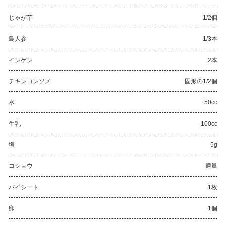
じゃが芋
1/2個
島人参
1/3本
インゲン
2本
チキンコンソメ
固形の1/2個
水
50cc
牛乳
100cc
塩
5g
コショウ
適量
パイシート
1枚
卵
1個