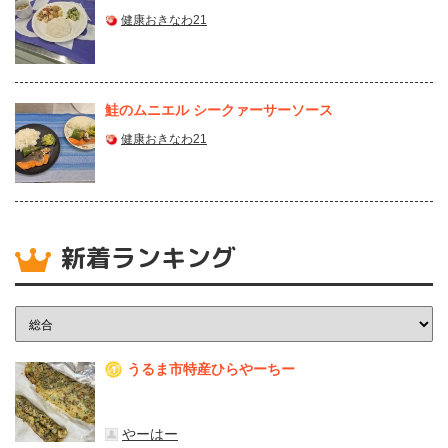
健康おきなわ21
鮭のムニエル シークァーサーソース
健康おきなわ21
新着ランキング
うるま市特産ひらやーちー
1
やーはー