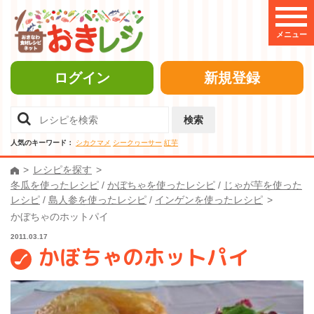
メニュー
ログイン
新規登録
検索
人気のキーワード：
シカクマメ
シークヮーサー
紅芋
レシピを探す
冬瓜を使ったレシピ
/
かぼちゃを使ったレシピ
/
じゃが芋を使った
レシピ
/
島人参を使ったレシピ
/
インゲンを使ったレシピ
かぼちゃのホットパイ
2011.03.17
かぼちゃのホットパイ