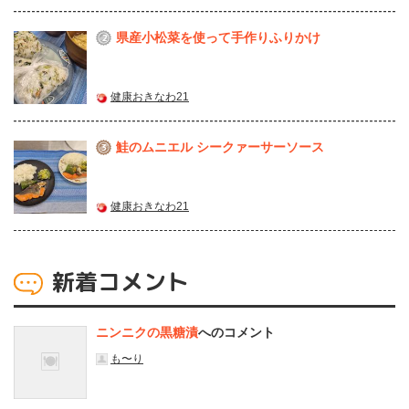
県産⼩松菜を使って⼿作りふりかけ
2
健康おきなわ21
鮭のムニエル シークァーサーソース
3
健康おきなわ21
新着コメント
ニンニクの黒糖漬
へのコメント
も〜り