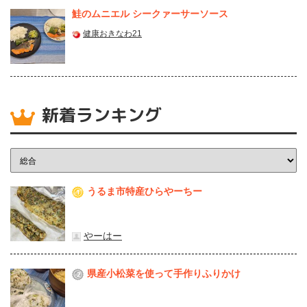
鮭のムニエル シークァーサーソース
健康おきなわ21
新着ランキング
うるま市特産ひらやーちー
1
やーはー
県産⼩松菜を使って⼿作りふりかけ
2