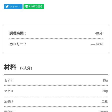
調理時間：
40分
カロリー：
— Kcal
材料
（
2人分
）
もずく
15g
マグロ
30g
油揚げ
二枚