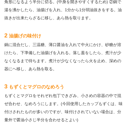
角形になるよう半分に切る。(中身を開きやすくするため) ②鍋で
湯を沸かしたら、油揚げを入れ、1分から1分弱油抜きをする。油
抜きが出来たらざるに移し、あら熱を取ります。
2
油揚げの味付け
鍋に混合だし、三温糖、薄口醤油を入れて中火にかけ、砂糖が溶
けたら、下準備した油揚げを入れる。落し蓋をしたら、煮汁が少
なくなるまで待ちます。煮汁が少なくなったら火を止め、深めの
器にヘ移し、あら熱を取る。
3
もずくとマグロのなめろう
もずくとマグロをそれぞれ包丁できざみ、小さめの容器の中で混
ぜ合わせ、なめろうにします。(今回使用したカップもずくは、味
付けされたものが多いのですが、味付けされていない場合は、分
量外で醤油小さじ半分を合わせるとよい)