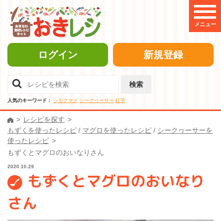
メニュー
ログイン
新規登録
検索
人気のキーワード：
シカクマメ
シークヮーサー
紅芋
レシピを探す
もずくを使ったレシピ
/
マグロを使ったレシピ
/
シークヮーサーを
使ったレシピ
もずくとマグロのおいなりさん
2020.10.29
もずくとマグロのおいなり
さん