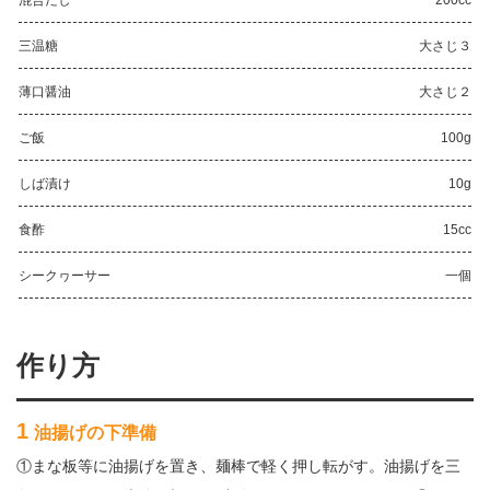
混合だし
200cc
三温糖
大さじ３
薄口醤油
大さじ２
ご飯
100g
しば漬け
10g
食酢
15cc
シークヮーサー
一個
作り方
1
油揚げの下準備
①まな板等に油揚げを置き、麺棒で軽く押し転がす。油揚げを三