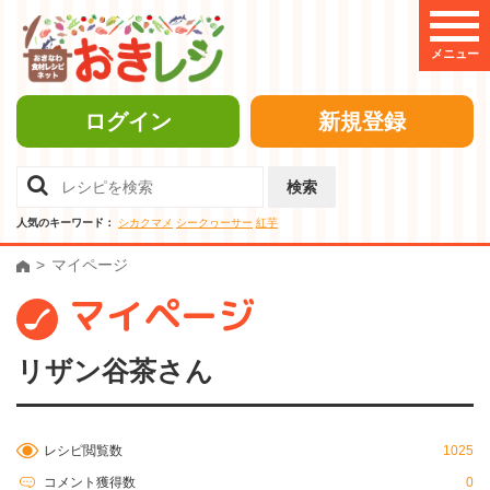
メニュー
ログイン
新規登録
検索
人気のキーワード：
シカクマメ
シークヮーサー
紅芋
マイページ
マイページ
リザン谷茶さん
レシピ閲覧数
1025
コメント獲得数
0