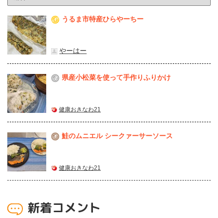
うるま市特産ひらやーちー
1
やーはー
県産⼩松菜を使って⼿作りふりかけ
2
健康おきなわ21
鮭のムニエル シークァーサーソース
3
健康おきなわ21
新着コメント