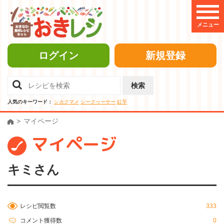
メニュー
ログイン
新規登録
検索
人気のキーワード：
シカクマメ
シークヮーサー
紅芋
マイページ
マイページ
キミさん
レシピ閲覧数
333
コメント獲得数
0