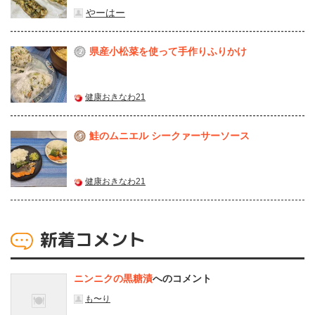
やーはー
県産⼩松菜を使って⼿作りふりかけ
2
健康おきなわ21
鮭のムニエル シークァーサーソース
3
健康おきなわ21
新着コメント
ニンニクの黒糖漬
へのコメント
も〜り