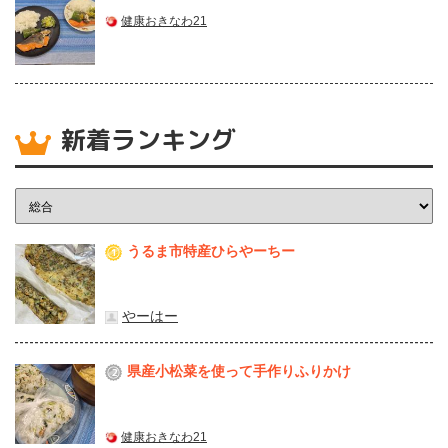
健康おきなわ21
新着ランキング
うるま市特産ひらやーちー
1
やーはー
県産⼩松菜を使って⼿作りふりかけ
2
健康おきなわ21