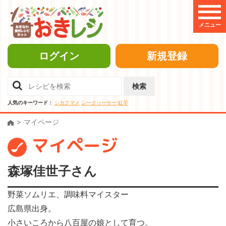
メニュー
ログイン
新規登録
検索
人気のキーワード：
シカクマメ
シークヮーサー
紅芋
マイページ
マイページ
森塚佳世子さん
野菜ソムリエ、調味料マイスター
広島県出身。
小さいころから八百屋の娘として育つ。