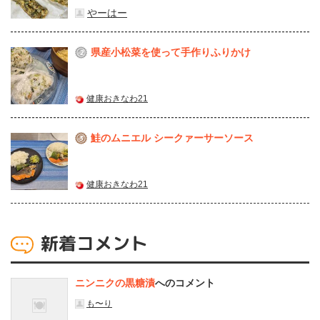
やーはー
県産⼩松菜を使って⼿作りふりかけ
2
健康おきなわ21
鮭のムニエル シークァーサーソース
3
健康おきなわ21
新着コメント
ニンニクの黒糖漬
へのコメント
も〜り