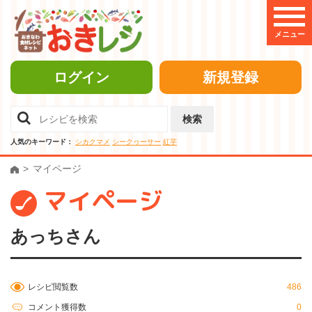
メニュー
ログイン
新規登録
検索
人気のキーワード：
シカクマメ
シークヮーサー
紅芋
マイページ
マイページ
あっちさん
レシピ閲覧数
486
コメント獲得数
0