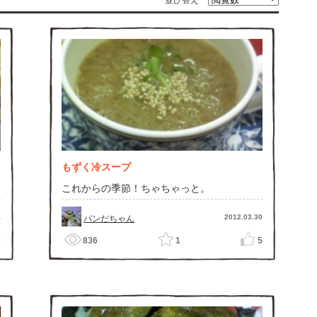
並び替え
もずく冷スープ
これからの季節！ちゃちゃっと。
4
2012.03.30
パンだちゃん
3
836
1
5