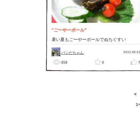
”ごーやーボール”
暑い夏もごーやーボールでぬちぐすい
2012.08.0
パンだちゃん
458
0
1