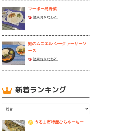
マーボー島野菜
健康おきなわ21
鮭のムニエル シークァーサーソ
ース
健康おきなわ21
新着ランキング
うるま市特産ひらやーちー
1