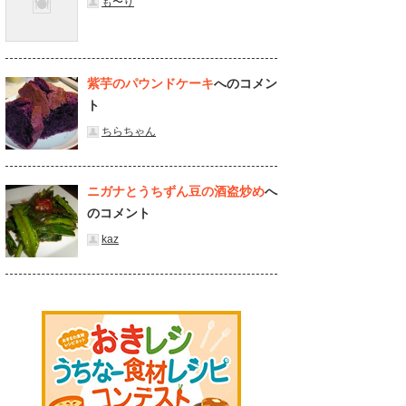
も〜り
紫芋のパウンドケーキ
へのコメン
ト
ちらちゃん
ニガナとうちずん豆の酒盗炒め
へ
のコメント
kaz