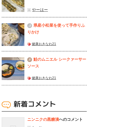
やーはー
県産⼩松菜を使って⼿作りふ
2
りかけ
健康おきなわ21
鮭のムニエル シークァーサー
3
ソース
健康おきなわ21
新着コメント
ニンニクの黒糖漬
へのコメント