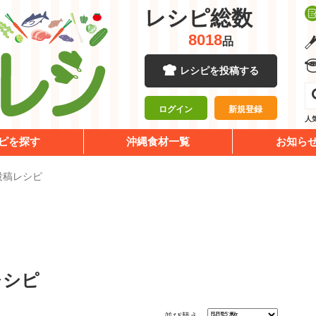
レシピ総数
8018
品
レシピを投稿する
ログイン
新規登録
人
ピを探す
沖縄食材一覧
お知ら
投稿レシピ
レシピ