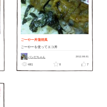
ごーやー丼蒲焼風
ごーやーを使ってエコ丼
2
2012.08.01
パンだちゃん
2
481
0
7