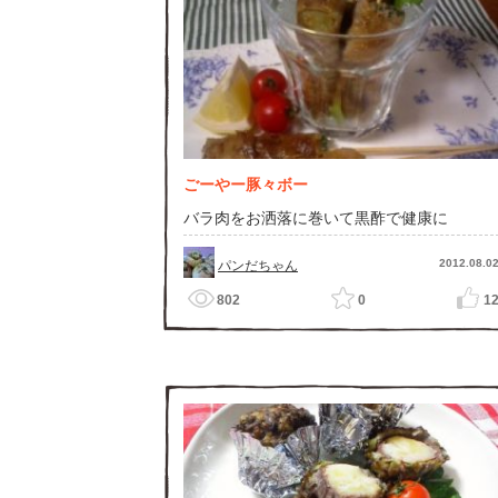
ごーやー豚々ボー
バラ肉をお洒落に巻いて黒酢で健康に
2012.08.0
パンだちゃん
802
0
1