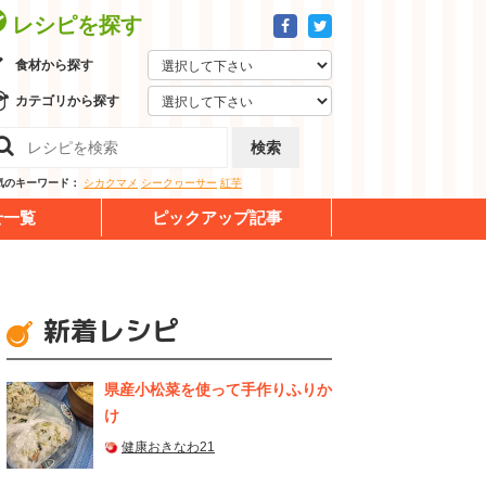
レシピを探す
食材から探す
カテゴリから探す
検索
気のキーワード：
シカクマメ
シークヮーサー
紅芋
せ一覧
ピックアップ記事
新着レシピ
県産⼩松菜を使って⼿作りふりか
け
健康おきなわ21