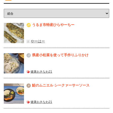
うるま市特産ひらやーちー
1
やーはー
県産⼩松菜を使って⼿作りふりかけ
2
健康おきなわ21
鮭のムニエル シークァーサーソース
3
健康おきなわ21